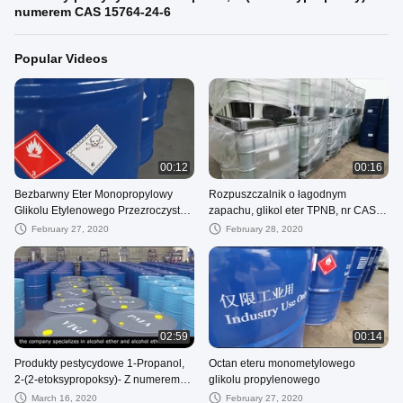
numerem CAS 15764-24-6
Popular Videos
00:12
00:16
Bezbarwny Eter Monopropylowy
Rozpuszczalnik o łagodnym
Glikolu Etylenowego Przezroczysty
zapachu, glikol eter TPNB, nr CAS
Wysoka Rozpuszczalność w Wodzie
55934-93-5, z certyfikatem ISO9001
February 27, 2020
February 28, 2020
2-Propoksyetanol
02:59
00:14
Produkty pestycydowe 1-Propanol,
Octan eteru monometylowego
2-(2-etoksypropoksy)- Z numerem
glikolu propylenowego
CAS 15764-24-6
March 16, 2020
February 27, 2020