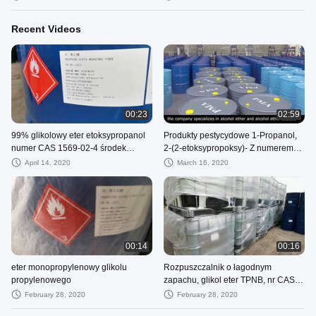
Recent Videos
00:23
02:59
99% glikolowy eter etoksypropanol
Produkty pestycydowe 1-Propanol,
numer CAS 1569-02-4 środek
2-(2-etoksypropoksy)- Z numerem
czyszczący
CAS 15764-24-6
April 14, 2020
March 16, 2020
00:14
00:16
eter monopropylenowy glikolu
Rozpuszczalnik o łagodnym
propylenowego
zapachu, glikol eter TPNB, nr CAS
55934-93-5, z certyfikatem ISO9001
February 28, 2020
February 28, 2020