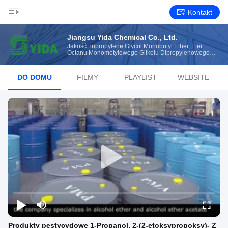
Kontakt
Jiangsu Yida Chemical Co., Ltd.
Jakość Tripropylene Glycol Monobutyl Ether, Eter
Octanu Monometylowego Glikolu Dipropylenowego
Manufacturer From China
DO DOMU
FILMY
PLAYLIST
WEBSITE
Produkty pestycydowe 1-Propanol, 2-(2-etoksypropoksy)- Z