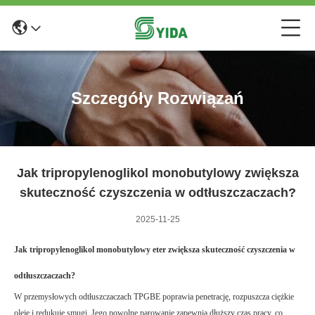
Szczegóły Rozwiązań
Jak tripropylenoglikol monobutylowy zwiększa
skuteczność czyszczenia w odtłuszczaczach?
2025-11-25
Jak tripropylenoglikol monobutylowy eter zwiększa skuteczność czyszczenia w
odtłuszczaczach?
W przemysłowych odtłuszczaczach TPGBE poprawia penetrację, rozpuszcza ciężkie
oleje i redukuje smugi. Jego powolne parowanie zapewnia dłuższy czas pracy, co