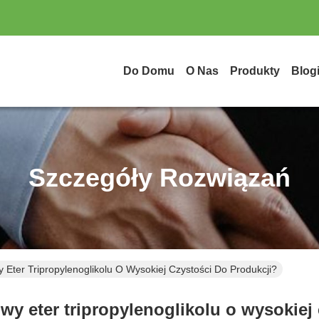
Do Domu
O Nas
Produkty
Blog
Szczegóły Rozwiązań
Eter Tripropylenoglikolu O Wysokiej Czystości Do Produkcji?
y eter tripropylenoglikolu o wysokiej 