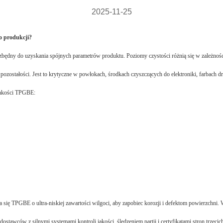
2025-11-25
o produkcji?
zbędny do uzyskania spójnych parametrów produktu. Poziomy czystości różnią się w zależnośc
stałości. Jest to krytyczne w powłokach, środkach czyszczących do elektroniki, farbach druk
jakości TPGBE:
się TPGBE o ultra-niskiej zawartości wilgoci, aby zapobiec korozji i defektom powierzchni. W 
awców z silnymi systemami kontroli jakości, śledzeniem partii i certyfikatami stron trzecic