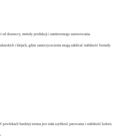
i od dostawcy, metody produkcji i zamierzonego zastosowania.
arskich i klejach, gdzie zanieczyszczenia mogą zakłócać stabilność formuły.
powłokach bardziej istotna jest stała szybkość parowania i stabilność koloru.
h.