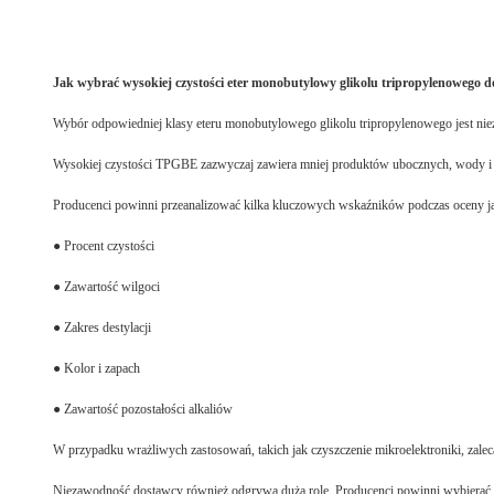
Jak wybrać wysokiej czystości eter monobutylowy glikolu tripropylenowego d
Wybór odpowiedniej klasy eteru monobutylowego glikolu tripropylenowego jest nie
Wysokiej czystości TPGBE zazwyczaj zawiera mniej produktów ubocznych, wody i pozo
Producenci powinni przeanalizować kilka kluczowych wskaźników podczas oceny 
● Procent czystości
● Zawartość wilgoci
● Zakres destylacji
● Kolor i zapach
● Zawartość pozostałości alkaliów
W przypadku wrażliwych zastosowań, takich jak czyszczenie mikroelektroniki, zaleca 
Niezawodność dostawcy również odgrywa dużą rolę. Producenci powinni wybierać dost