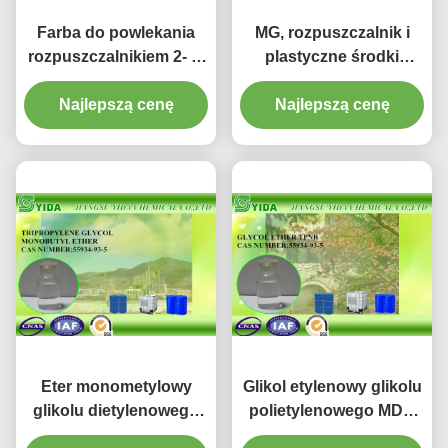
Farba do powlekania
MG, rozpuszczalnik i
rozpuszczalnikiem 2- 2-
plastyczne środki
metoksyetoksyetanol
pomocnicze, Methyl
Cas nr 111-77-3 w cenie
Najlepszą cenę
Cellosolve Cas nr 109-
Najlepszą cenę
fabrycznej
86-4
Eter monometylowy
Glikol etylenowy glikolu
glikolu dietylenowego
polietylenowego MDG
MDG Printing Ink
Drukowanie