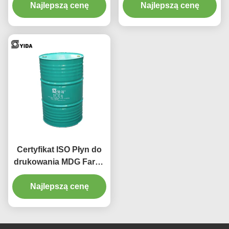
Najlepszą cenę
Solvent Mdg
Rozpuszczalnik tuszu
Najlepszą cenę
Metyl diglikol
Certyfikat ISO Płyn do
drukowania MDG Farba
drukarska Karboks
metylowy EINECS nr
Najlepszą cenę
203-906-6