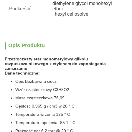
diethylene glycol monohexyl 
Podkreślić:
ether
, 
hexyl cellosolve
Opis Produktu
Przezroczysty eter monometylowy glikolu
rozpuszczalnikowego z etylenem do zapobiegania
zamarzaniu
Dane techniczne:
Opis Bezbarwna ciecz
Wzór cząsteczkowy C3H8O2
Masa cząsteczkowa 76,09
Gęstość 0,965 g / cm3 w 20 ° C
Temperatura wrzenia 125 ° C
Temperatura topnienia -85.1 ° C
Prężność par 6,2 torr @ 20 ° C