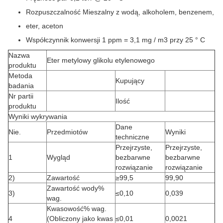
Rozpuszczalność Mieszalny z wodą, alkoholem, benzenem,
eter, aceton
Współczynnik konwersji 1 ppm = 3,1 mg / m3 przy 25 ° C
Nazwa
Eter metylowy glikolu etylenowego
produktu
Metoda
Kupujący
badania
Nr partii
Ilość
produktu
Wyniki wykrywania
Dane
Nie.
Przedmiotów
Wyniki
techniczne
Przejrzyste,
Przejrzyste,
1
Wygląd
bezbarwne
bezbarwne
rozwiązanie
rozwiązanie
2)
Zawartość
≥99,5
99,90
Zawartość wody%
3)
≤0,10
0,039
wag.
Kwasowość% wag.
4
(Obliczony jako kwas
≤0,01
0,0021