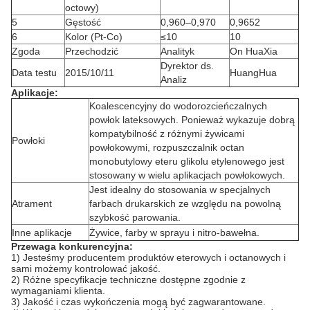
octowy)
5
Gęstość
0,960–0,970
0,9652
6
Kolor (Pt-Co)
≤10
10
Zgoda
Przechodzić
Analityk
On HuaXia
Dyrektor ds.
Data testu
2015/10/11
HuangHua
Analiz
Aplikacje:
Koalescencyjny do wodorozcieńczalnych
powłok lateksowych. Ponieważ wykazuje dobrą
kompatybilność z różnymi żywicami
Powłoki
powłokowymi, rozpuszczalnik octan
monobutylowy eteru glikolu etylenowego jest
stosowany w wielu aplikacjach powłokowych.
Jest idealny do stosowania w specjalnych
Atrament
farbach drukarskich ze względu na powolną
szybkość parowania.
Inne aplikacje
Żywice, farby w sprayu i nitro-bawełna.
Przewaga konkurencyjna:
1) Jesteśmy producentem produktów eterowych i octanowych i
sami możemy kontrolować jakość.
2) Różne specyfikacje techniczne dostępne zgodnie z
wymaganiami klienta.
3) Jakość i czas wykończenia mogą być zagwarantowane.