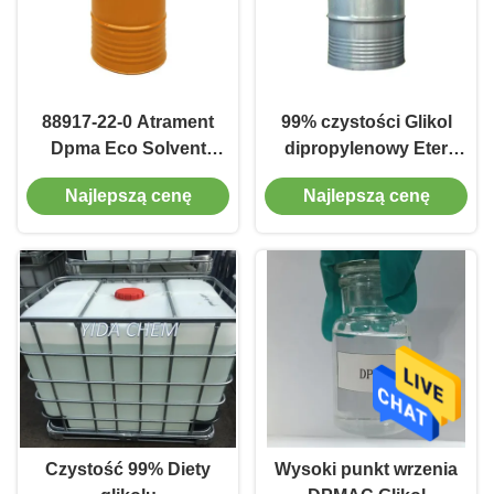
88917-22-0 Atrament
99% czystości Glikol
Dpma Eco Solvent
dipropylenowy Eter
Dipropylene Glycol
metylu eteru
Najlepszą cenę
Najlepszą cenę
Methyl Ether Acetate
metylowego Glikol
DPMA
propylenowy Ester
metyloeterowy
Czystość 99% Diety
Wysoki punkt wrzenia