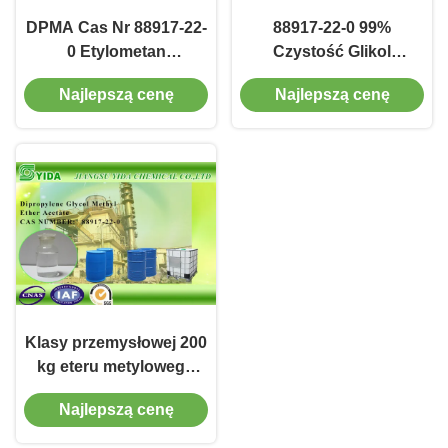
DPMA Cas Nr 88917-22-
88917-22-0 99%
0 Etylometan
Czystość Glikol
monometylowy glikolu
dipropylenowy Eter
Najlepszą cenę
Najlepszą cenę
dipropylenowego
metyloetylowy Yida
Środek Ochronny
Dpma Eco Solvent Ink
rozpuszczalnik
Klasy przemysłowej 200
kg eteru metylowego
glikolu
Najlepszą cenę
dipropylenowego
Acetate Do malowania