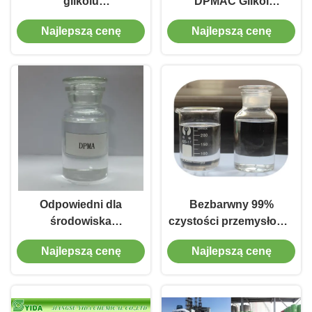
glikolu
DPMAC Glikol
dipropylenowego octan
dipropylenowy
Najlepszą cenę
Najlepszą cenę
metylu z CAS nr 88917-
monometylowy eter
22-0
octanowy Cas nr 88917-
22-0
Odpowiedni dla
Bezbarwny 99%
środowiska
czystości przemysłowej
rozpuszczalnik glikol
octan glikolu
Najlepszą cenę
Najlepszą cenę
dipropylenowy
dipropylenowego
monometyloeteroacetatu
monometylowego
DPMA