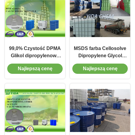
99,0% Czystość DPMA
MSDS farba Cellosolve
Glikol dipropylenowy
Dipropylene Glycol
Octan monometylowy
Acetat eteru
Najlepszą cenę
Najlepszą cenę
octan Numer CAS
monometylowego Nr
88917-22-0
CAS 88917-22-0