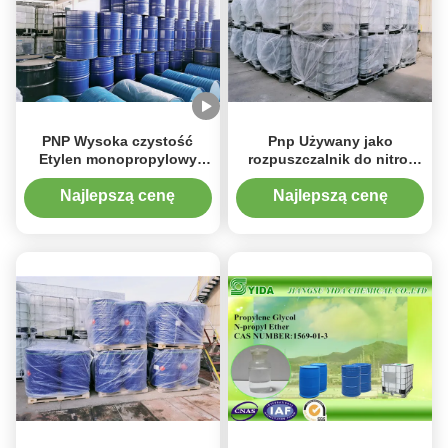
PNP Wysoka czystość
Pnp Używany jako
Etylen monopropylowy
rozpuszczalnik do nitro-
glikolu propylenowego
bawełny, eteru
Cas 1569-01-3 Z
monopropylowego glikolu
Najlepszą cenę
Najlepszą cenę
certyfikatem CE
propylenowego w spray-
paint