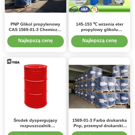
PNP Glikol propylenowy
145-153 ℃ wrzenia eter
CAS 1569-01-3 Chemiczny
propylowy glikolu
środek pomocniczy
propylenowego 1-
propoksy-2-propanol
Najlepszą cenę
Najlepszą cenę
Środek dyspergujący
1569-01-3 Farba drukarska
rozpuszczalnik
Pnp, przemysł drukarski i
pestycydowy
barwiący Eter