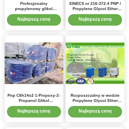
Profesjonalny
EINECS nr 216-372-4 PNP /
propylenowy glikol
Propylene Glycol Ether
monopropylowy eteru Pnp
monopropylowego Z 1000l
Cas 1569-01-3, 1-propoksy-
IBC Drums
Najlepszą cenę
Najlepszą cenę
2-propanol
Pnp C6h14o2 1-Propoxy-2-
Rozpuszczalny w wodzie
Propanol Glikol
Propylene Glycol Ether
monopropylowy glikolu
Normalna Propylu HLB 12
propylenowego CAS 1569-
Dla środków czyszczących
Najlepszą cenę
Najlepszą cenę
01-3