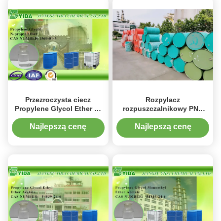
Przezroczysta ciecz
Rozpylacz
Propylene Glycol Ether n-
rozpuszczalnikowy PNP
propylu EINECS nr 216-
Rozcieńczalnik do
372-4
powlekania Tusz Pestycyd
Najlepszą cenę
Najlepszą cenę
Glikol propylenowy Tlenek
monopropylu
Rozpuszczalnik