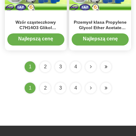
Wzór cząsteczkowy
Przemysł klasa Propylene
C7H14O3 Glikol
Glycol Ether Acetate
propylenowy octan etylu /
monoetylowego W
eter etoksy octan propylu
standardzie SGS
Najlepszą cenę
Najlepszą cenę
1
2
3
4
1
2
3
4