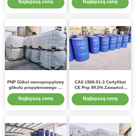
Rozcieńczający glikol
monopropylowy glikolu
Najlepszą cenę
Najlepszą cenę
propylenowy Propyl Ether
propylenowego
99% do farb powlekających
PNP Glikol monopropylowy
CAS 1569-01-3 Certyfikat
glikolu propylenowego Nr
CE Pnp 99,5% Zawartość
CAS 1569-01-3 / 1-Propoxy-
eteru monopropylowego
2-Propanol
glikolu propylenowego
Najlepszą cenę
Najlepszą cenę