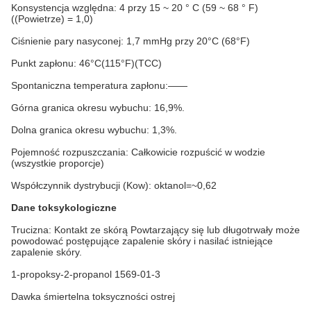
Konsystencja względna: 4 przy 15 ~ 20 ° C (59 ~ 68 ° F)
((Powietrze) = 1,0)
Ciśnienie pary nasyconej: 1,7 mmHg przy 20°C (68°F)
Punkt zapłonu: 46°C(115°F)(TCC)
Spontaniczna temperatura zapłonu:——
Górna granica okresu wybuchu: 16,9%.
Dolna granica okresu wybuchu: 1,3%.
Pojemność rozpuszczania: Całkowicie rozpuścić w wodzie
(wszystkie proporcje)
Współczynnik dystrybucji (Kow): oktanol=~0,62
Dane toksykologiczne
Trucizna
: Kontakt ze skórą Powtarzający się lub długotrwały może
powodować postępujące zapalenie skóry i nasilać istniejące
zapalenie skóry.
1-propoksy-2-propanol 1569-01-3
Dawka śmiertelna toksyczności ostrej