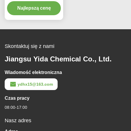
ekologiczny N-
propylowy eter glikolu
Najlepszą cenę
propylenowego
Arcosolv PNP 1569-01-3
Skontaktuj się z nami
Jiangsu Yida Chemical Co., Ltd.
Wiadomość elektroniczna
ydhx15@163.com
Czas pracy
08:00-17:00
Nasz adres