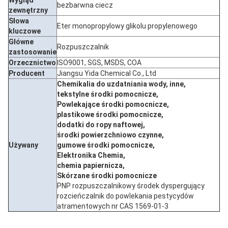
Wygląd
bezbarwna ciecz
zewnętrzny
Słowa
Eter monopropylowy glikolu propylenowego
kluczowe
Główne
Rozpuszczalnik
zastosowanie
Orzecznictwo
ISO9001, SGS, MSDS, COA
Producent
Jiangsu Yida Chemical Co., Ltd
Chemikalia do uzdatniania wody, inne,
tekstylne środki pomocnicze,
Powlekające środki pomocnicze,
plastikowe środki pomocnicze,
dodatki do ropy naftowej,
środki powierzchniowo czynne,
Używany
gumowe środki pomocnicze,
Elektronika Chemia,
chemia papiernicza,
Skórzane środki pomocnicze
PNP rozpuszczalnikowy środek dyspergujący
rozcieńczalnik do powlekania pestycydów
atramentowych nr CAS 1569-01-3