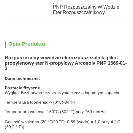
, 
PNP Rozpuszczalny W Wodzie 
Eter Rozpuszczalnikowy
Opis Produktu
Rozpuszczalny w wodzie ekorozpuszczalnik glikol
propylenowy eter N-propylowy Arcosolv PNP 1569-01-
3
Dane techniczne:
Postacie fizyczne
Wygląd: Bezbarwna przezroczysta ciecz o łagodnym zapachu
Temperatura topnienia:<-70°C(-94°F)
Temperatura wrzenia: 150°C (302°F) przy 760 mmHg
Gęstość względna (20 ℃/20 ℃): 0,89 (woda) = 1,0 przy 4 ° C
(39,2 ° F))