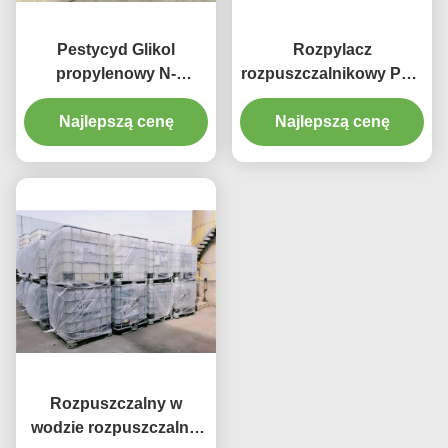
Pestycyd Glikol
Rozpylacz
propylenowy N-
rozpuszczalnikowy PNP
propylowy eter
Rozcieńczalnik do
Najlepszą cenę
Rozpylający
powlekania Tusz
Najlepszą cenę
rozpuszczalnik
Pestycyd Glikol
Rozpuszczalnik
propylenowy Tlenek
rozpuszczalnikowy do
monopropylu
farb powlekających
Rozpuszczalnik
Rozpuszczalny w
wodzie rozpuszczalnik