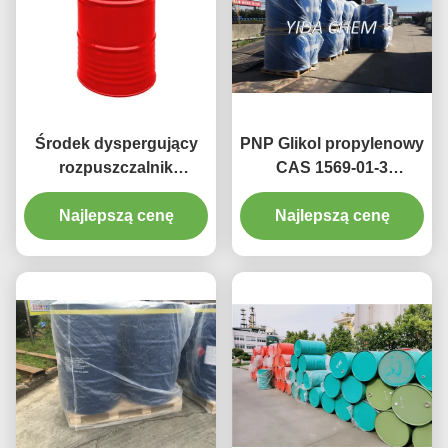
Środek dyspergujący
PNP Glikol propylenowy
rozpuszczalnik
CAS 1569-01-3
pestycydowy
Chemiczny środek
Rozcieńczający glikol
Najlepszą cenę
Najlepszą cenę
pomocniczy
propylenowy Propyl
Ether 99% do farb
powlekających