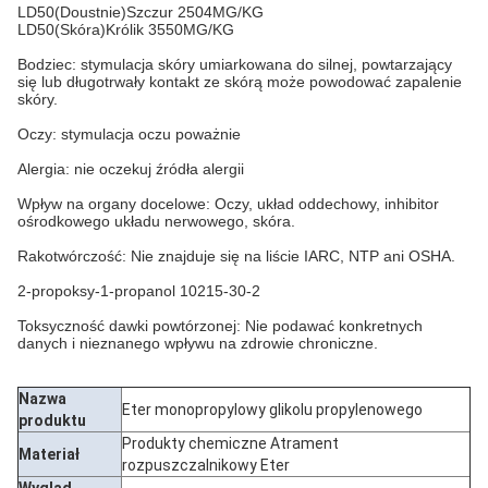
LD50(Doustnie)Szczur 2504MG/KG
LD50(Skóra)Królik 3550MG/KG
Bodziec: stymulacja skóry umiarkowana do silnej, powtarzający
się lub długotrwały kontakt ze skórą może powodować zapalenie
skóry.
Oczy: stymulacja oczu poważnie
Alergia: nie oczekuj źródła alergii
Wpływ na organy docelowe: Oczy, układ oddechowy, inhibitor
ośrodkowego układu nerwowego, skóra.
Rakotwórczość: Nie znajduje się na liście IARC, NTP ani OSHA.
2-propoksy-1-propanol 10215-30-2
Toksyczność dawki powtórzonej: Nie podawać konkretnych
danych i nieznanego wpływu na zdrowie chroniczne.
Nazwa
Eter monopropylowy glikolu propylenowego
produktu
Produkty chemiczne Atrament
Materiał
rozpuszczalnikowy Eter