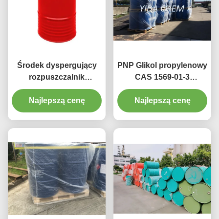
Środek dyspergujący
PNP Glikol propylenowy
rozpuszczalnik
CAS 1569-01-3
pestycydowy
Chemiczny środek
Rozcieńczający glikol
Najlepszą cenę
Najlepszą cenę
pomocniczy
propylenowy Propyl
Ether 99% do farb
powlekających