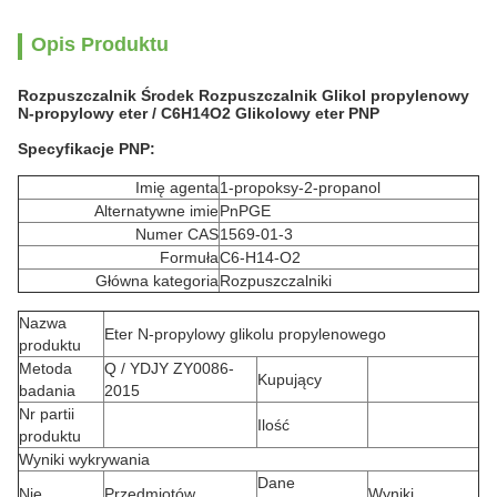
Opis Produktu
Rozpuszczalnik Środek Rozpuszczalnik Glikol propylenowy
N-propylowy eter / C6H14O2 Glikolowy eter PNP
Specyfikacje PNP:
Imię agenta
1-propoksy-2-propanol
Alternatywne imie
PnPGE
Numer CAS
1569-01-3
Formuła
C6-H14-O2
Główna kategoria
Rozpuszczalniki
Nazwa
Eter N-propylowy glikolu propylenowego
produktu
Metoda
Q / YDJY ZY0086-
Kupujący
badania
2015
Nr partii
Ilość
produktu
Wyniki wykrywania
Dane
Nie.
Przedmiotów
Wyniki