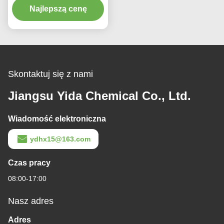
propylowy eter glikolu
Najlepszą cenę
propylenowego
Arcosolv PNP 1569-01-3
Skontaktuj się z nami
Jiangsu Yida Chemical Co., Ltd.
Wiadomość elektroniczna
ydhx15@163.com
Czas pracy
08:00-17:00
Nasz adres
Adres