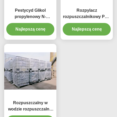
Pestycyd Glikol
Rozpylacz
propylenowy N-
rozpuszczalnikowy PNP
propylowy eter
Rozcieńczalnik do
Najlepszą cenę
Rozpylający
powlekania Tusz
Najlepszą cenę
rozpuszczalnik
Pestycyd Glikol
Rozpuszczalnik
propylenowy Tlenek
rozpuszczalnikowy do
monopropylu
farb powlekających
Rozpuszczalnik
Rozpuszczalny w
wodzie rozpuszczalnik
ekologiczny N-