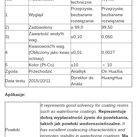
techniczne
Przejrzyste,
Przejrzyste,
1
Wygląd
bezbarwne
bezbarwne
rozwiązanie
rozwiązanie
2)
Zadowolony
≥ 99,0
99,50
Zawartość wody%
3)
≤0,10
0,050
wag.
Kwasowość% wag.
4
(Obliczony jako kwas
≤0,01
0,0027
octowy)
5
Kolor (Pt-Co)
≤10
＜ 10
Zgoda
Przechodzić
Analityk
On HuaXia
Dyrektor ds.
HuangHua
Data testu
2015/10/11
Analiz
Aplikacje:
It represents good solvency for coating resins
such as waterborne coatings.
Reprezentuje
dobrą wypłacalność żywic do powlekania,
takich jak powłoki wodorozcieńczalne.
It
Powłoki
has excellent coalescing characteristics and
promotes stability in waterborne coatings.
Ma