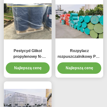
powlekających
Pestycyd Glikol
Rozpylacz
propylenowy N-
rozpuszczalnikowy PNP
propylowy eter
Rozcieńczalnik do
Najlepszą cenę
Rozpylający
powlekania Tusz
Najlepszą cenę
rozpuszczalnik
Pestycyd Glikol
Rozpuszczalnik
propylenowy Tlenek
rozpuszczalnikowy do
monopropylu
farb powlekających
Rozpuszczalnik