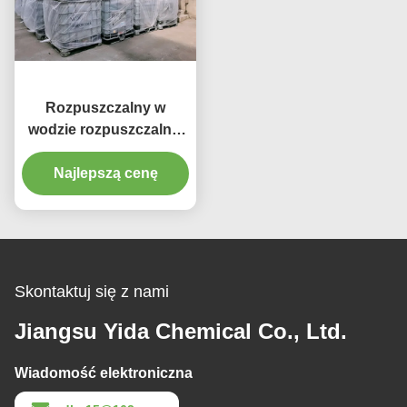
Rozpuszczalny w
wodzie rozpuszczalnik
ekologiczny N-
propylowy eter glikolu
Najlepszą cenę
propylenowego
Arcosolv PNP 1569-01-3
Skontaktuj się z nami
Jiangsu Yida Chemical Co., Ltd.
Wiadomość elektroniczna