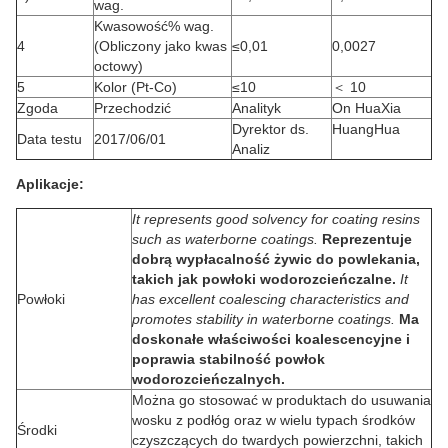
wag.
Kwasowość% wag.
4
(Obliczony jako kwas
≤0,01
0,0027
octowy)
5
Kolor (Pt-Co)
≤10
＜ 10
Zgoda
Przechodzić
Analityk
On HuaXia
Dyrektor ds.
HuangHua
Data testu
2017/06/01
Analiz
Aplikacje:
It represents good solvency for coating resins
such as waterborne coatings.
Reprezentuje
dobrą wypłacalność żywic do powlekania,
takich jak powłoki wodorozcieńczalne.
It
Powłoki
has excellent coalescing characteristics and
promotes stability in waterborne coatings.
Ma
doskonałe właściwości koalescencyjne i
poprawia stabilność powłok
wodorozcieńczalnych.
Można go stosować w produktach do usuwania
wosku z podłóg oraz w wielu typach środków
Środki
czyszczących do twardych powierzchni, takich