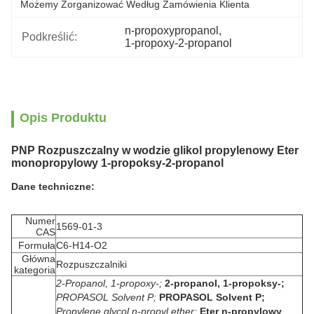
Możemy Zorganizować Według Zamówienia Klienta
n-propoxypropanol
, 
Podkreślić:
1-propoxy-2-propanol
Opis Produktu
PNP Rozpuszczalny w wodzie glikol propylenowy Eter
monopropylowy 1-propoksy-2-propanol
Dane techniczne:
Numer
1569-01-3
CAS
Formuła
C6-H14-O2
Główna
Rozpuszczalniki
kategoria
2-Propanol, 1-propoxy-;
2-propanol, 1-propoksy-;
PROPASOL Solvent P;
PROPASOL Solvent P;
Propylene glycol n-propyl ether;
Eter n-propylowy