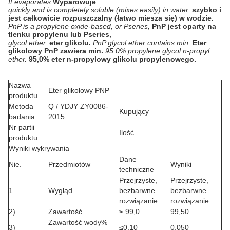
It evaporates
Wyparowuje
quickly and is completely soluble (mixes easily) in water.
szybko i
jest całkowicie rozpuszczalny (łatwo miesza się) w wodzie.
PnP is a propylene oxide-based, or Pseries,
PnP jest oparty na
tlenku propylenu lub Pseries,
glycol ether.
eter glikolu.
PnP glycol ether contains min.
Eter
glikolowy PnP zawiera min.
95.0% propylene glycol n-propyl
ether.
95,0% eter n-propylowy glikolu propylenowego.
Nazwa
Eter glikolowy PNP
produktu
Metoda
Q / YDJY ZY0086-
Kupujący
badania
2015
Nr partii
Ilość
produktu
Wyniki wykrywania
Dane
Nie.
Przedmiotów
Wyniki
techniczne
Przejrzyste,
Przejrzyste,
1
Wygląd
bezbarwne
bezbarwne
rozwiązanie
rozwiązanie
2)
Zawartość
≥ 99,0
99,50
Zawartość wody%
3)
≤0,10
0,050