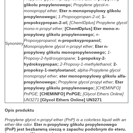
glikolu propylenowego;
Propylene glycol-n-
monopropyl ether;
Eter n-monopropylowy glikolu
propylenowego;
1-Propoxypropan-2-ol;
1-
propoksypropan-2-ol;
[ChemIDplus] Propylene glycol
mono-n-propyl ether;
[ChemIDplus] Eter mono-n-
propylowy glikolu propylenowego;
n-
Propoxypropanol;
n-propoksypropanol;
Synonimy
Monopropylene glycol n-propyl ether;
Eter n-
propylowy glikolu monopropylenowego;
1-
Propoxy-2-hydroxypropane;
1-propoksy-2-
hydroksypropan;
2-Propoxy-1-methylethanol;
2-
propoksy-1-metyloetanol;
alpha-Propylene glycol
monopropyl ether;
eter monopropylowy glikolu alfa-
propylenowego;
Propylene glycol propyl ether;
Eter
propylowy glikolu propylenowego;
[CHEMINFO]
PnPGE;
[CHEMINFO] PnPGE;
[Glycol Ethers Online]
UN3271
[Glycol Ethers Online] UN3271
Opis produktu
Propylene glycol n-propyl ether (PnP) is a colorless liquid with an
ether-like odor.
Eter n-propylowy glikolu propylenowego
(PnP) jest bezbarwną cieczą o zapachu podobnym do eteru.