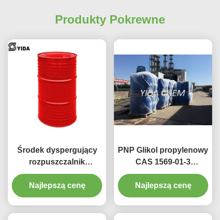
Produkty Pokrewne
Środek dyspergujący
PNP Glikol propylenowy
rozpuszczalnik
CAS 1569-01-3
pestycydowy
Chemiczny środek
Rozcieńczający glikol
Najlepszą cenę
Najlepszą cenę
pomocniczy
propylenowy Propyl
Ether 99% do farb